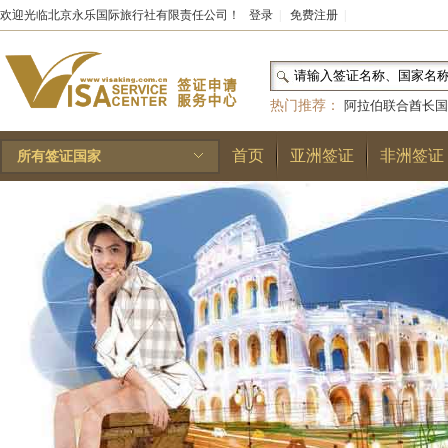
欢迎光临北京永乐国际旅行社有限责任公司！
登录
|
免费注册
|
热门推荐：
阿拉伯联合酋长国
和国
|
布基纳法索
|
巴勒斯坦
首页
亚洲签证
非洲签证
所有签证国家
林王国
|
安道尔公国
|