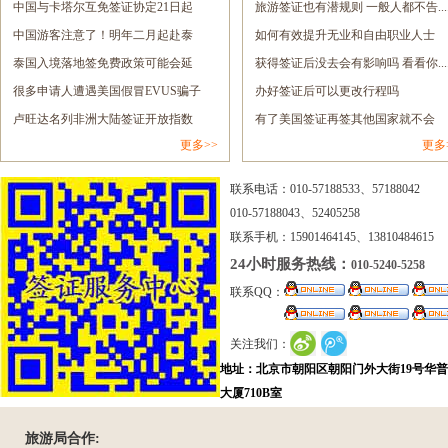
签......
中国与卡塔尔互免签证协定21日起
息......
旅游签证也有潜规则 一般人都不告.....
正......
中国游客注意了！明年二月起赴泰
如何有效提升无业和自由职业人士
旅......
泰国入境落地签免费政策可能会延
的......
获得签证后没去会有影响吗 看看你.....
长......
很多申请人遭遇美国假冒EVUS骗子
办好签证后可以更改行程吗
网......
卢旺达名列非洲大陆签证开放指数
有了美国签证再签其他国家就不会
更多>>
更多
报......
拒......
联系电话：010-57188533、57188042
010-57188043、52405258
联系手机：15901464145、13810484615
24小时服务热线：
010-5240-5258
联系QQ：
关注我们：
地址：北京市朝阳区朝阳门外大街19号华
大厦710B室
旅游局合作: