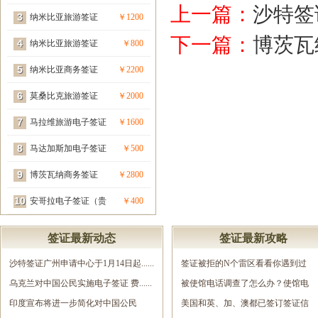
上一篇：
沙特签
3
宾签）
纳米比亚旅游签证
￥1200
下一篇：
博茨瓦
4
（贵宾签）
纳米比亚旅游签证
￥800
5
纳米比亚商务签证
￥2200
6
（贵宾签）
莫桑比克旅游签证
￥2000
7
（贵宾签）
马拉维旅游电子签证
￥1600
8
（贵宾签）
马达加斯加电子签证
￥500
9
（贵宾签）
博茨瓦纳商务签证
￥2800
10
（贵宾签）
安哥拉电子签证（贵
￥400
宾签）
签证最新动态
签证最新攻略
沙特签证广州申请中心于1月14日起......
签证被拒的N个雷区看看你遇到过
乌克兰对中国公民实施电子签证 费......
几......
被使馆电话调查了怎么办？使馆电
印度宣布将进一步简化对中国公民
调......
美国和英、加、澳都已签订签证信