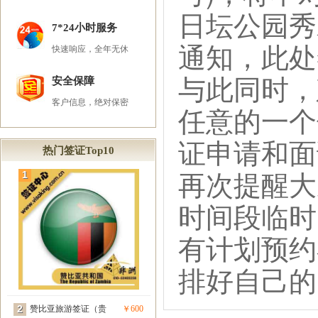
日坛公园秀
7*24小时服务
通知，此
快速响应，全年无休
与此同时，
安全保障
客户信息，绝对保密
任意的一个
证申请和
热门签证Top10
再次提醒大
1
时间段临时
有计划预约
排好自己的
2
赞比亚旅游签证（贵
￥600