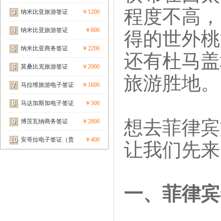
程度不高，
3
宾签）
纳米比亚旅游签证
￥1200
得的世外桃
4
（贵宾签）
纳米比亚旅游签证
￥800
5
纳米比亚商务签证
￥2200
还有杜马盖
6
（贵宾签）
莫桑比克旅游签证
￥2000
旅游胜地。
7
（贵宾签）
马拉维旅游电子签证
￥1600
8
（贵宾签）
马达加斯加电子签证
￥500
想去菲律宾
9
（贵宾签）
博茨瓦纳商务签证
￥2800
让我们先来
10
（贵宾签）
安哥拉电子签证（贵
￥400
宾签）
一、菲律宾