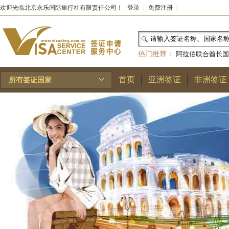
欢迎光临北京永乐国际旅行社有限责任公司！
登录
|
免费注册
|
热门推荐：
阿拉伯联合酋长国
和国
|
布基纳法索
|
巴勒斯坦
首页
亚洲签证
非洲签证
所有签证国家
林王国
|
安道尔公国
|