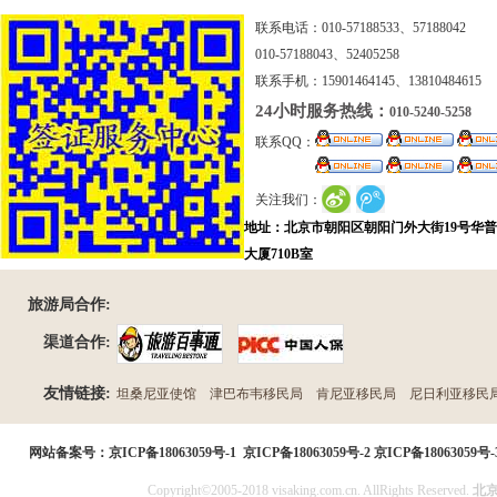
联系电话：010-57188533、57188042
010-57188043、52405258
联系手机：15901464145、13810484615
24小时服务热线：
010-5240-5258
联系QQ：
关注我们：
地址：北京市朝阳区朝阳门外大街19号华
大厦710B室
旅游局合作:
渠道合作:
友情链接:
坦桑尼亚使馆
津巴布韦移民局
肯尼亚移民局
尼日利亚移民
民局
网站备案号：
京ICP备18063059号-1
京ICP备18063059号-2
京ICP备18063059号-
Copyright©2005-2018 visaking.com.cn. AllRights Reserved.
北