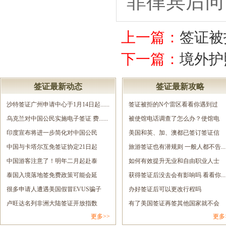
上一篇：
签证被
下一篇：
境外护
签证最新动态
签证最新攻略
沙特签证广州申请中心于1月14日起......
签证被拒的N个雷区看看你遇到过
乌克兰对中国公民实施电子签证 费......
几......
被使馆电话调查了怎么办？使馆电
印度宣布将进一步简化对中国公民
调......
美国和英、加、澳都已签订签证信
签......
中国与卡塔尔互免签证协定21日起
息......
旅游签证也有潜规则 一般人都不告.....
正......
中国游客注意了！明年二月起赴泰
如何有效提升无业和自由职业人士
旅......
泰国入境落地签免费政策可能会延
的......
获得签证后没去会有影响吗 看看你.....
长......
很多申请人遭遇美国假冒EVUS骗子
办好签证后可以更改行程吗
网......
卢旺达名列非洲大陆签证开放指数
有了美国签证再签其他国家就不会
更多>>
更多
报......
拒......