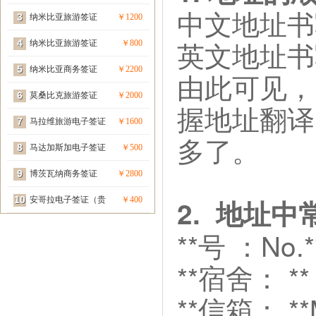
中文地址书写
3
宾签）
纳米比亚旅游签证
￥1200
英文地址书写
4
（贵宾签）
纳米比亚旅游签证
￥800
5
纳米比亚商务签证
￥2200
由此可见，
6
（贵宾签）
莫桑比克旅游签证
￥2000
握地址翻译
7
（贵宾签）
马拉维旅游电子签证
￥1600
多了。
8
（贵宾签）
马达加斯加电子签证
￥500
9
（贵宾签）
博茨瓦纳商务签证
￥2800
2. 地址
10
（贵宾签）
安哥拉电子签证（贵
￥400
宾签）
**号 ：No.
**宿舍： ** 
**信箱： **M