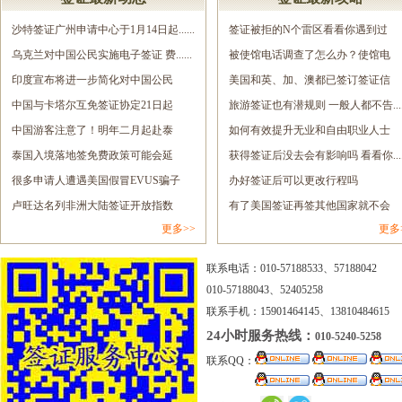
沙特签证广州申请中心于1月14日起......
签证被拒的N个雷区看看你遇到过
乌克兰对中国公民实施电子签证 费......
几......
被使馆电话调查了怎么办？使馆电
印度宣布将进一步简化对中国公民
调......
美国和英、加、澳都已签订签证信
签......
中国与卡塔尔互免签证协定21日起
息......
旅游签证也有潜规则 一般人都不告.....
正......
中国游客注意了！明年二月起赴泰
如何有效提升无业和自由职业人士
旅......
泰国入境落地签免费政策可能会延
的......
获得签证后没去会有影响吗 看看你.....
长......
很多申请人遭遇美国假冒EVUS骗子
办好签证后可以更改行程吗
网......
卢旺达名列非洲大陆签证开放指数
有了美国签证再签其他国家就不会
更多>>
更多
报......
拒......
联系电话：010-57188533、57188042
010-57188043、52405258
联系手机：15901464145、13810484615
24小时服务热线：
010-5240-5258
联系QQ：