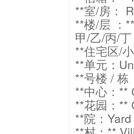
**室/房： R
**楼/层 ：**F
甲/乙/丙/丁：
**住宅区/小区：
**单元：Unit
**号楼 / 栋：
**中心：** 
**花园：** 
**院：Yard 
**村：** Vi