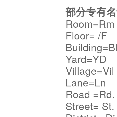
部分专有名
Room=Rm
Floor= /F
Building=B
Yard=YD
Village=Vil
Lane=Ln
Road =Rd.
Street= St.