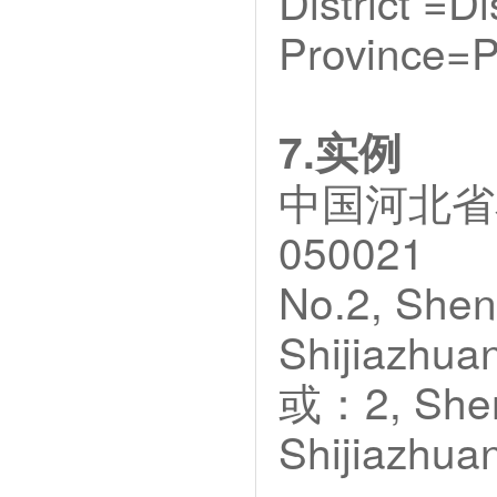
District =Di
Province=P
7.实例
中国河北省
050021
No.2, Sheng
Shijiazhua
或：2, Sheng
Shijiazhuan