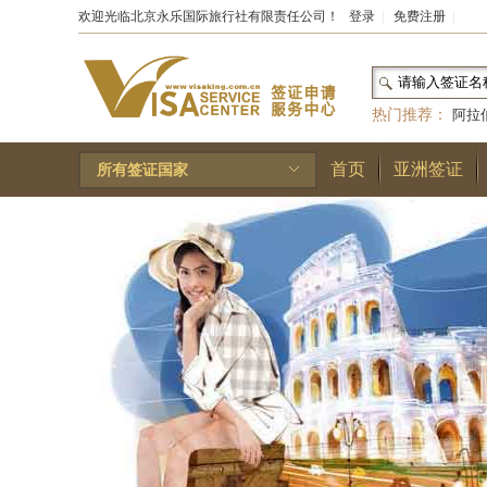
欢迎光临北京永乐国际旅行社有限责任公司！
登录
|
免费注册
|
热门推荐：
阿拉
和国
|
布基纳法索
首页
亚洲签证
所有签证国家
林王国
|
安道尔公