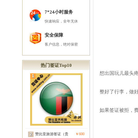
7*24小时服务
快速响应，全年无休
安全保障
客户信息，绝对保密
热门签证Top10
想出国玩儿最头
1
整好了行李，做
如果签证被拒，费用
2
赞比亚旅游签证（贵
￥600