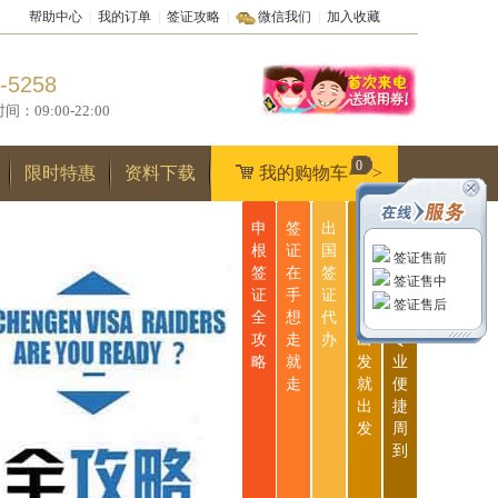
帮助中心
|
我的订单
|
签证攻略
|
微信我们
|
加入收藏
-5258
9:00-22:00
0
限时特惠
资料下载
我的购物车
>
申
签
出
无
一
根
证
国
忧
站
签证售前
签
在
签
签
式
签证售中
证
手
证
证
服
签证售后
全
想
代
说
务
攻
走
办
出
专
略
就
发
业
走
就
便
出
捷
发
周
到