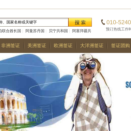
010-5240
预订热线工作时间：0
伯联合酋长国
|
阿曼苏丹国
|
贝宁共和国
|
阿塞拜疆共
|
巴勒斯坦国
|
阿尔巴尼亚共和国
|
多哥共和国
|
巴
非洲签证
美洲签证
欧洲签证
大洋洲签证
签证团购
国
|