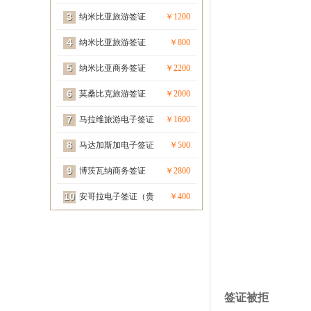
3
宾签）
纳米比亚旅游签证
￥1200
4
（贵宾签）
纳米比亚旅游签证
￥800
5
纳米比亚商务签证
￥2200
6
（贵宾签）
莫桑比克旅游签证
￥2000
7
（贵宾签）
马拉维旅游电子签证
￥1600
8
（贵宾签）
马达加斯加电子签证
￥500
9
（贵宾签）
博茨瓦纳商务签证
￥2800
10
（贵宾签）
安哥拉电子签证（贵
￥400
宾签）
签证被拒