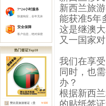
新西兰旅游
7*24小时服务
能获准5年
快速响应，全年无休
这是继澳大
安全保障
客户信息，绝对保密
又一国家对
热门签证Top10
我们在享受
1
同时，也需
办？
根据新西兰
的贴纸签证
2
赞比亚旅游签证（贵
￥600