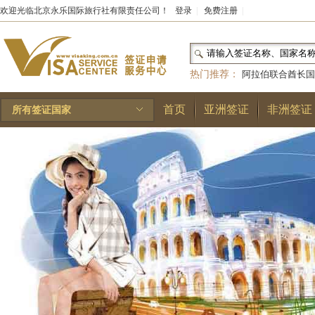
欢迎光临北京永乐国际旅行社有限责任公司！
登录
|
免费注册
|
热门推荐：
阿拉伯联合酋长国
和国
|
布基纳法索
|
巴勒斯坦
首页
亚洲签证
非洲签证
所有签证国家
林王国
|
安道尔公国
|