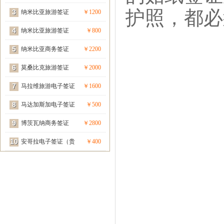
护照，都必
3
宾签）
纳米比亚旅游签证
￥1200
4
（贵宾签）
纳米比亚旅游签证
￥800
5
纳米比亚商务签证
￥2200
6
（贵宾签）
莫桑比克旅游签证
￥2000
7
（贵宾签）
马拉维旅游电子签证
￥1600
8
（贵宾签）
马达加斯加电子签证
￥500
9
（贵宾签）
博茨瓦纳商务签证
￥2800
10
（贵宾签）
安哥拉电子签证（贵
￥400
宾签）