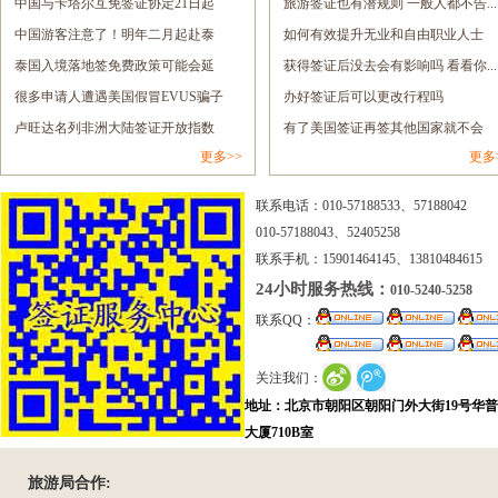
签......
中国与卡塔尔互免签证协定21日起
息......
旅游签证也有潜规则 一般人都不告.....
正......
中国游客注意了！明年二月起赴泰
如何有效提升无业和自由职业人士
旅......
泰国入境落地签免费政策可能会延
的......
获得签证后没去会有影响吗 看看你.....
长......
很多申请人遭遇美国假冒EVUS骗子
办好签证后可以更改行程吗
网......
卢旺达名列非洲大陆签证开放指数
有了美国签证再签其他国家就不会
更多>>
更多
报......
拒......
联系电话：010-57188533、57188042
010-57188043、52405258
联系手机：15901464145、13810484615
24小时服务热线：
010-5240-5258
联系QQ：
关注我们：
地址：北京市朝阳区朝阳门外大街19号华
大厦710B室
旅游局合作: