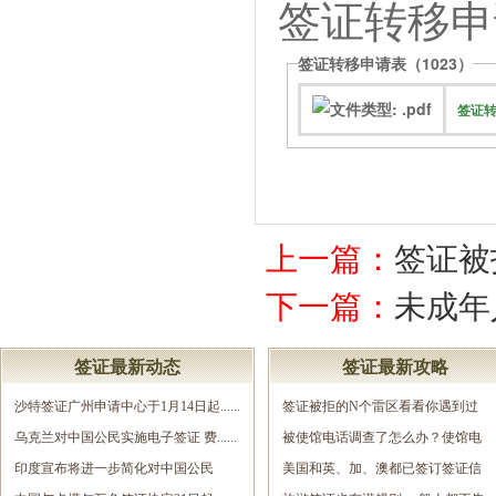
签证转移申
签证转移申请表（1023）
签证转
上一篇：
签证被
下一篇：
未成年
签证最新动态
签证最新攻略
沙特签证广州申请中心于1月14日起......
签证被拒的N个雷区看看你遇到过
乌克兰对中国公民实施电子签证 费......
几......
被使馆电话调查了怎么办？使馆电
印度宣布将进一步简化对中国公民
调......
美国和英、加、澳都已签订签证信